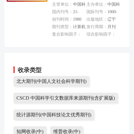
主管单位：
中国科
主办单位：
中国科
学院
国内刊号：
21-
学院沈阳计算技术
国际刊号：
1000-
1106/TP
创刊时间：
1980
研究所
1220
出版地区：
辽宁
期刊类型：
计算机
发行周期：
月刊
复合影响因子：
综合影响因子：
0.56
1.44
收录类型
北大期刊(中国人文社会科学期刊)
CSCD 中国科学引文数据库来源期刊(含扩展版)
统计源期刊(中国科技论文优秀期刊)
知网收录(中)
维普收录(中)