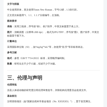
文字与排版
中文使用宋体，英文使用Times New Roman，字号12磅，1.5倍行距。
正文层次标题用“1、1.1、1.1.1”分级编号，左顶格。
图表要求
表格
：采用三线表，序号按“表1、表2”排序，中英文标题置于表上方。
图片
：清晰原图（分辨率≥300 dpi），格式为JPG/TIFF，序号按“图1、图2”排序，中英文
标题置于图下方。
计量单位
采用国际单位制（SI），如“mg/kg”“mL”等，勿使用“克/升”等非标准表达。
参考文献
格式
：参照《GB/T 7714-2015》标准，采用顺序编码制。
数量
：研究论文不少于15篇，综述不少于30篇。
三、伦理与声明
伦理审批
涉及人体或动物的研究需注明伦理审查批号，并附机构伦理委员会批准文件。
基金标注
注明资助项目（如“国家自然科学基金项目（No. XXXXXX）”），置于首页脚注。