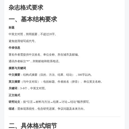
杂志格式要求
一、基本结构要求
标题
中英文对照，简明扼要，不超过20字。
避免使用缩写或代号。
作者信息
署名作者需提供中文姓名、单位全称、所在城市及邮编。
通讯作者标注“*”，并附邮箱和联系电话。
摘要与关键词
中文摘要
：结构式摘要（目的、方法、结果、结论），300字以内。
英文摘要
（与中文对应）：包括标题、作者姓名（拼音）、单位英文名称。
关键词
：3~8个，中英文对照。
正文格式
研究论文
：按“引言→材料与方法→结果→讨论→结论”顺序撰写。
综述
：需体现系统性，包含研究进展、争议问题及未来方向。
二、具体格式细节