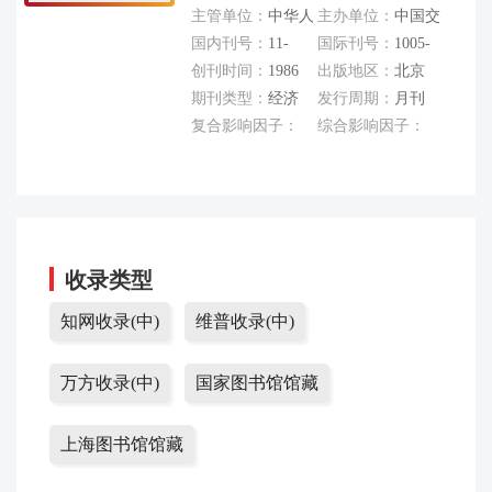
主管单位：
中华人
主办单位：
中国交
民共和国交通运输
国内刊号：
11-
通会计学会
国际刊号：
1005-
部
3177/F
创刊时间：
1986
9016
出版地区：
北京
期刊类型：
经济
发行周期：
月刊
复合影响因子：
综合影响因子：
0.68
0.44
收录类型
知网收录(中)
维普收录(中)
万方收录(中)
国家图书馆馆藏
上海图书馆馆藏